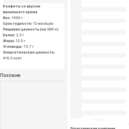
требованиям стандарта ISO
22000:2018, что подтверждается
Конфеты со вкусом
наличием у каждой из фабрик
ванильного крема
сертификатов соответствия.
Вес:
1000 г
Срок годности:
12 месяцев
Пищевая ценность (на 100 г):
Белки:
2,3 г
Жиры:
12,5 г
Углеводы:
73,7 г
Энергетическая ценность:
416,5 ккал
Похожие
Логистические компании