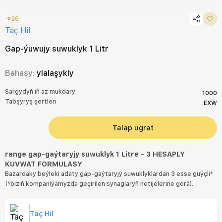
26
Täç Hil
Gap-ýuwujy suwuklyk 1 Litr
Bahasy:
ylalaşykly
Sargydyň iň az mukdary
1000
Tabşyryş şertleri
EXW
Talap ugrat
range gap-gaýtaryjy suwuklyk 1 Litre – 3 HESAPLY
KUVWAT FORMULASY
Bazardaky beýleki adaty gap-gaýtaryjy suwuklyklardan 3 esse güýçli*
(*biziň kompaniýamyzda geçirilen synaglaryň netijelerine görä).
Täç Hil