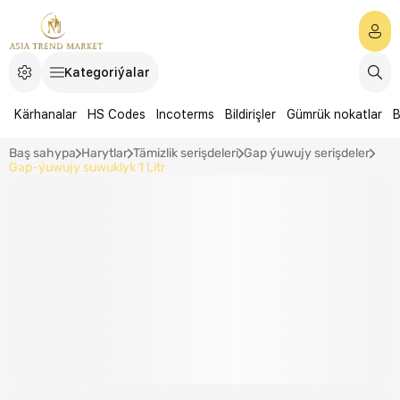
Kategoriýalar
Kärhanalar
HS Codes
Incoterms
Bildirişler
Gümrük nokatlar
B
Baş sahypa
Harytlar
Tämizlik serişdeleri
Gap ýuwujy serişdeler
Gap-ýuwujy suwuklyk 1 Litr