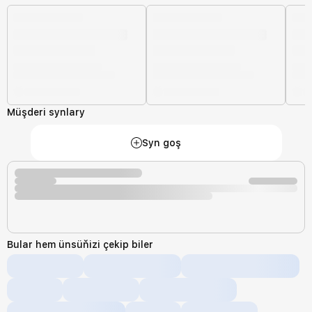
Müşderi synlary
Syn goş
Bular hem ünsüňizi çekip biler