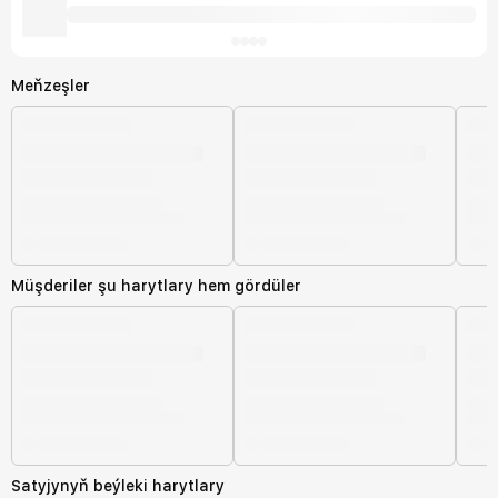
Meňzeşler
Müşderiler şu harytlary hem gördüler
Satyjynyň beýleki harytlary