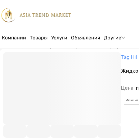
Компании
Товары
Услуги
Объявления
Другие
Главная страница
Товары
Инвентарь для чистки и уборки
Средс
Täç Hil
Жидкос
Цена:
п
Минимал