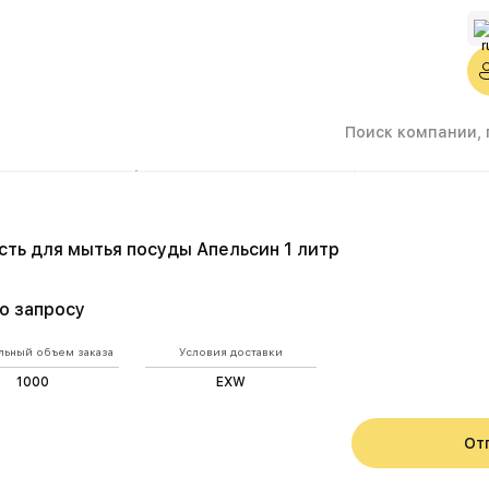
тва для мытья посуды
Жидкость для мытья посуды Апельсин 1 ли
ть для мытья посуды Апельсин 1 литр
о запросу
ьный объем заказа
Условия доставки
1000
EXW
От