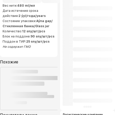
и « Hazyna». Мы внедрили систему
управления качеством и
Вес нити:
480 ml/мл
безопасностью пищевых
Дата истечения срока
продуктов. Все производственные
системы на предприятии
действия:
2 ýyl/года/years
соответствуют стандартам
управления и требованиям
Состояние упаковки:
Aýna gap/
ISO9001:2015 и HACCP. Это
Стеклянная банка/Glass jar
соответствует высоким мировым
стандартам качества выпускаемой
Количество:
12 sny/шт/pcs
продукции и позволяет
производителю экспортировать
Блок на поддоне:
90 sny/шт/pcs
производства на мировой рынок.
Поддон в ТИР:
25 sny/шт/pcs
Натуральность нашей продукции
Вся наша продукция производится
Не содержит ГМО
из экологически чистой
сельскохозяйственной продукции,
выращенной местными
предпринимателями. Качественная
продукция нашей компании,
Похожие
произведенная по современным
технологиям, украшают наши рынки
по доступным ценам, заменяя
зарубежную продукцию, а так же
наша продукция входит в число
лучших товаров, пользующихся
большим спросом у нашего
населения. Это увеличивает нашу
способность реализовать большую
часть нашей продукции с наших
внутренних рынков.
Логистические компании