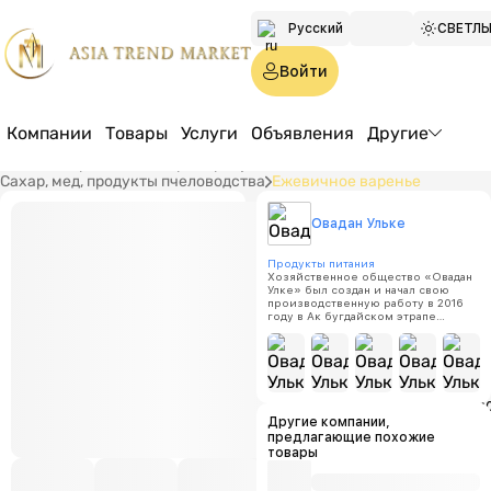
Русский
СВЕТЛ
Türkmen
Войти
English
Компании
Товары
Услуги
Объявления
Другие
Главная страница
Товары
Продукты питания
Сахар, мед, продукты пчеловодства
Ежевичное варенье
МЫЛА
Овадан Ульке
Ежевич
Продукты питания
Хозяйственное общество «Овадан
Улке» был создан и начал свою
производственную работу в 2016
году в Ак бугдайском этрапе
Цена:
п
Ахалского велаята.
Производственная деятельность
нашей компании началась с
Минимал
торговой маркой «Нур». Торговая
объем за
марка «Нур» уже давно является
одним из самых лучших брендов на
100
туркменском рынке и стала одним
из самых востребованных товаров
Другие компании,
нашего народа. Для
предлагающие похожие
удовлетворения спроса
товары
потребителей, наша компания
выпускает продукцию в виде
торговых марок «NUR», «Mylaýym»