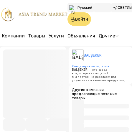
Русский
СВЕТЛ
Türkmen
Войти
English
Компании
Товары
Услуги
Объявления
Другие
Главная страница
Товары
Сухой завтрак со вкусом банана
Balşeke
BALŞEKER
Сухой 
Кондитерские изделия
BALŞEKER
— это завод
кондитерских изделий.
Мы постоянно работаем над
улучшением качества продукции,
Цена:
п
модернизацией производства и
обучением наших сотрудников.
Другие компании,
Мы верим, что каждый наш
Минимал
предлагающие похожие
потребитель заслуживает только
объем за
лучшего!
товары
100