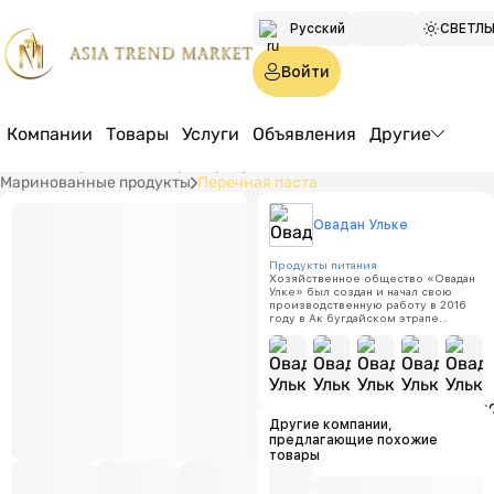
Русский
СВЕТЛ
Türkmen
Войти
English
Компании
Товары
Услуги
Объявления
Другие
Главная страница
Товары
Продукты питания
ПАСТЫ
Маринованные продукты
Перечная паста
МЫЛА
Овадан Ульке
Перечн
Продукты питания
Хозяйственное общество «Овадан
Улке» был создан и начал свою
производственную работу в 2016
году в Ак бугдайском этрапе
Цена:
п
Ахалского велаята.
Производственная деятельность
нашей компании началась с
Минимал
торговой маркой «Нур». Торговая
объем за
марка «Нур» уже давно является
одним из самых лучших брендов на
100
туркменском рынке и стала одним
из самых востребованных товаров
Другие компании,
нашего народа. Для
предлагающие похожие
удовлетворения спроса
товары
потребителей, наша компания
выпускает продукцию в виде
торговых марок «NUR», «Mylaýym»