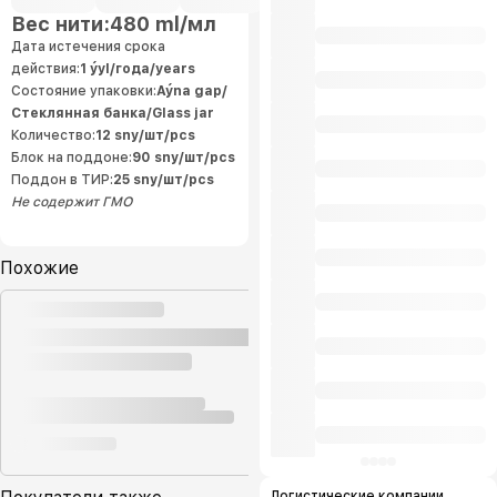
и « Hazyna». Мы внедрили систему
Вес нити:
480 ml/мл
управления качеством и
безопасностью пищевых
Дата истечения срока
продуктов. Все производственные
системы на предприятии
действия:
1 ýyl/года/years
соответствуют стандартам
управления и требованиям
Состояние упаковки:
Aýna gap/
ISO9001:2015 и HACCP. Это
Стеклянная банка/Glass jar
соответствует высоким мировым
стандартам качества выпускаемой
Количество:
12 sny/шт/pcs
продукции и позволяет
производителю экспортировать
Блок на поддоне:
90 sny/шт/pcs
производства на мировой рынок.
Поддон в ТИР:
25 sny/шт/pcs
Натуральность нашей продукции
Вся наша продукция производится
Не содержит ГМО
из экологически чистой
сельскохозяйственной продукции,
выращенной местными
предпринимателями. Качественная
продукция нашей компании,
Похожие
произведенная по современным
технологиям, украшают наши рынки
по доступным ценам, заменяя
зарубежную продукцию, а так же
наша продукция входит в число
лучших товаров, пользующихся
большим спросом у нашего
населения. Это увеличивает нашу
способность реализовать большую
часть нашей продукции с наших
внутренних рынков.
Логистические компании