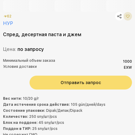
62
НУР
Спред, десертная паста и джем
Цена:
по запросу
Минимальный объем заказа
1000
Условия доставки
EXW
Отправить запрос
Вес нити:
10/20 g/г
Дата истечения срока действия:
105 gün/дней/days
Состояние упаковки:
Dipak/Дипак/Dipack
Количество:
250 sny/шт/pcs
Блок на поддоне:
45 sny/шт/pcs
Поддон в ТИР:
25 sny/шт/pcs
Не содержит ГМО